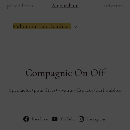
Évènements
Évènement
précédents
suivants
Aujourd’hui
S’abonner au calendrier
Compagnie On Off
Spectacles (pour êtres) vivants - Espaces (des) publics
Facebook
YouTube
Instagram