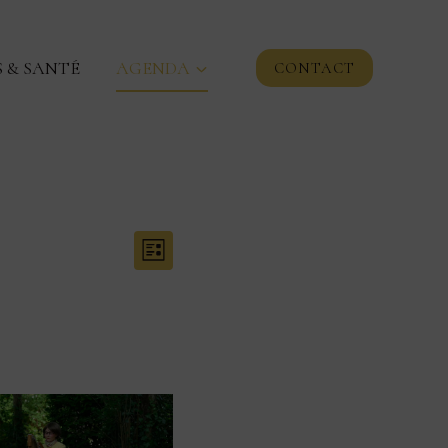
 & SANTÉ
AGENDA
CONTACT
Navigation
Navigation
Liste
de
par
vues
consultations
Évènement