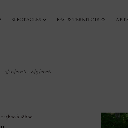
E
SPECTACLES
EAC & TERRITOIRES
ARTS
nts
5/10/2026
 - 
8/9/2026
Sélectionnez
une
date.
e 15h00
à
18h00
au