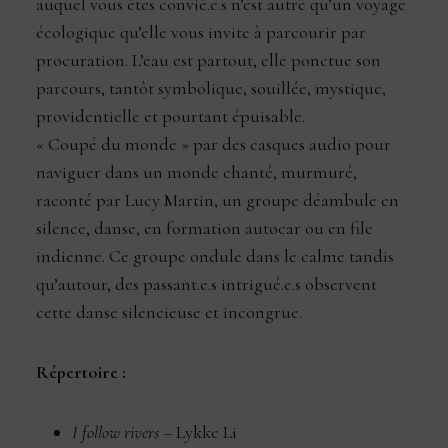
auquel vous êtes convié.e.s n’est autre qu’un voyage
écologique qu’elle vous invite à parcourir par
procuration. L’eau est partout, elle ponctue son
parcours, tantôt symbolique, souillée, mystique,
providentielle et pourtant épuisable.
« Coupé du monde » par des casques audio pour
naviguer dans un monde chanté, murmuré,
raconté par Lucy Martin, un groupe déambule en
silence, danse, en formation autocar ou en file
indienne. Ce groupe ondule dans le calme tandis
qu’autour, des passant.e.s intrigué.e.s observent
cette danse silencieuse et incongrue.
Répertoire :
I follow rivers
– Lykke Li