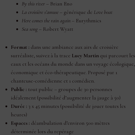
By this river
– Brian Eno
La croisière s’amuse
– générique de
Love boat
Here comes the rain again
– Eurythmics
Sea song
– Robert Wyatt
Format :
dans une ambiance aux airs de croisière
surréaliste, suivez à la trace
Lucy Martin
qui parcourt les
eaux et les océans du monde dans un voyage écologique,
économique et éco-thérapeutique. Proposé par 1
chanteuse-comédienne et 1 comédien.
Public :
tout public – groupes de 30 personnes
idéalement (possibilité d’augmenter la jauge à 50)
Durée :
3 x 45 minutes (possibilité de jouer toutes les
heures)
Espaces :
déambulation d’environ 500 mètres
déterminée lors du repérage