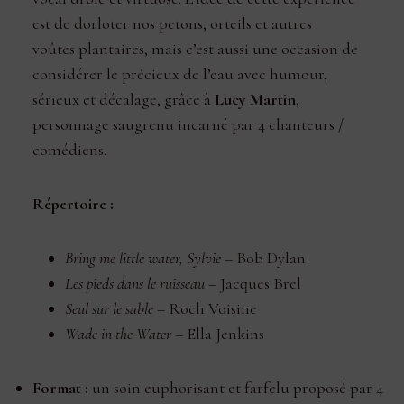
est de dorloter nos petons, orteils et autres
voûtes plantaires, mais c’est aussi une occasion de
considérer le précieux de l’eau avec humour,
sérieux et décalage, grâce à
Lucy Martin
,
personnage saugrenu incarné par 4 chanteurs /
comédiens.
Répertoire :
Bring me little water, Sylvie
– Bob Dylan
Les pieds dans le ruisseau
– Jacques Brel
Seul sur le sable
– Roch Voisine
Wade in the Water
– Ella Jenkins
Format :
un soin euphorisant et farfelu proposé par 4