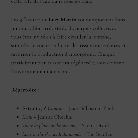
cette fête de l’eau dans tous ses états !
Les 9 facettes de
Lucy Martin
vous emportent dans
un tourbillon irrésistible d’énergies collectives :
vous êtes invité.e.s à faire circuler la lymphe,
stimuler le coeur, solliciter les tissus musculaires et
favoriser la production d’endorphine. Chaque
participant.e en ressortira régénéré.e, tout comme
l’environnement alentour.
Répertoire :
e
Extrait
150
Cantate
– Jean-Sébastien Bach
L’eau
– Jeanne Cherhal
Toute la pluie tombe sur moi
– Sacha Distel
Lucy in the sky with diamonds
– The Beatles