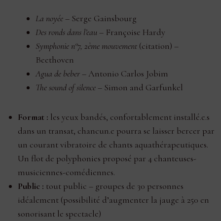
La noyée
– Serge Gainsbourg
Des ronds dans l’eau
– Françoise Hardy
Symphonie n°7, 2ème mouvement
(citation) –
Beethoven
Agua de beber
– Antonio Carlos Jobim
The sound of silence
– Simon and Garfunkel
Format :
les yeux bandés, confortablement installé.e.s
dans un transat, chancun.e pourra se laisser bercer par
un courant vibratoire de chants aquathérapeutiques.
Un flot de polyphonies proposé par 4 chanteuses-
musiciennes-comédiennes.
Public :
tout public – groupes de 30 personnes
idéalement (possibilité d’augmenter la jauge à 250 en
sonorisant le spectacle)