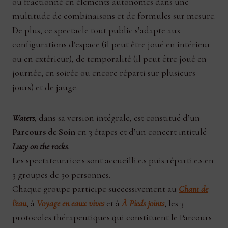
ou fractionné en éléments autonomes dans une
multitude de combinaisons et de formules sur mesure.
De plus, ce spectacle tout public s’adapte aux
configurations d’espace (il peut être joué en intérieur
ou en extérieur), de temporalité (il peut être joué en
journée, en soirée ou encore réparti sur plusieurs
jours) et de jauge.
Waters
, dans sa version intégrale, est constitué d’un
Parcours de Soin
en 3 étapes et d’un concert intitulé
Lucy on the rocks
.
Les spectateur.rice.s sont accueilli.e.s puis réparti.e.s en
3 groupes de 30 personnes.
Chaque groupe participe successivement au
Chant de
l’eau
, à
Voyage en eaux vives
et à
À Pieds joints
, les 3
protocoles thérapeutiques qui constituent le Parcours