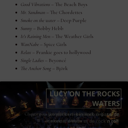
Good Vibrations
– The Beach Boys
Mr. Sandman
– The Chordettes
Smoke on the water
– Deep Purple
Sunny
– Bobby Hebb
It’s Raining Men
– The Weather Girls
WanNabe
– Spice Girls
Relax
– Frankie goes to hollywood
Single Ladies
– Beyoncé
The Anchor Song
– Björk
Cliquez pour accepter les cookies marketing
et activer ce contenu