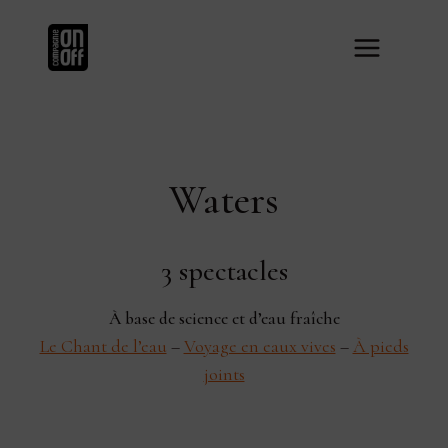
Aller
au
contenu
Waters
3 spectacles
À base de science et d’eau fraîche
Le Chant de l’eau
–
Voyage en eaux vives
–
À pieds
joints